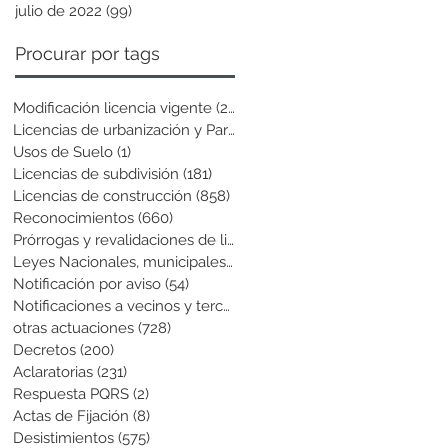
julio de 2022
(99)
99 entradas
Procurar por tags
Modificación licencia vigente
(25)
25 entradas
Licencias de urbanización y Parcela
(19)
19 entradas
Usos de Suelo
(1)
1 entrada
Licencias de subdivisión
(181)
181 entradas
Licencias de construcción
(858)
858 entradas
Reconocimientos
(660)
660 entradas
Prórrogas y revalidaciones de licen
(43)
43 entradas
Leyes Nacionales, municipales y cir
(6)
6 entradas
Notificación por aviso
(54)
54 entradas
Notificaciones a vecinos y terceros
(741)
741 entradas
otras actuaciones
(728)
728 entradas
Decretos
(200)
200 entradas
Aclaratorias
(231)
231 entradas
Respuesta PQRS
(2)
2 entradas
Actas de Fijación
(8)
8 entradas
Desistimientos
(575)
575 entradas