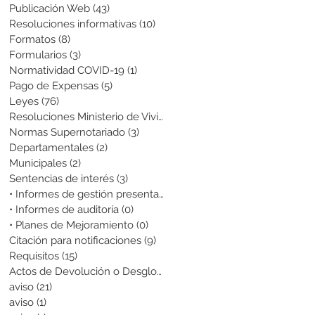
Publicación Web
(43)
43 entradas
Resoluciones informativas
(10)
10 entradas
Formatos
(8)
8 entradas
Formularios
(3)
3 entradas
Normatividad COVID-19
(1)
1 entrada
Pago de Expensas
(5)
5 entradas
Leyes
(76)
76 entradas
Resoluciones Ministerio de Vivienda
(2)
2 entradas
Normas Supernotariado
(3)
3 entradas
Departamentales
(2)
2 entradas
Municipales
(2)
2 entradas
Sentencias de interés
(3)
3 entradas
• Informes de gestión presentados
(0)
0 entradas
• Informes de auditoría
(0)
0 entradas
• Planes de Mejoramiento
(0)
0 entradas
Citación para notificaciones
(9)
9 entradas
Requisitos
(15)
15 entradas
Actos de Devolución o Desglose
(1)
1 entrada
aviso
(21)
21 entradas
aviso
(1)
1 entrada