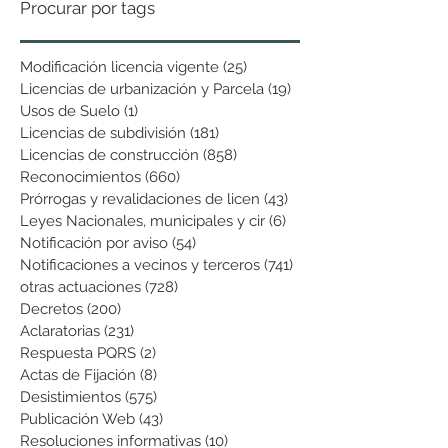
Procurar por tags
Modificación licencia vigente
(25)
25 entradas
Licencias de urbanización y Parcela
(19)
19 entradas
Usos de Suelo
(1)
1 entrada
Licencias de subdivisión
(181)
181 entradas
Licencias de construcción
(858)
858 entradas
Reconocimientos
(660)
660 entradas
Prórrogas y revalidaciones de licen
(43)
43 entradas
Leyes Nacionales, municipales y cir
(6)
6 entradas
Notificación por aviso
(54)
54 entradas
Notificaciones a vecinos y terceros
(741)
741 entradas
otras actuaciones
(728)
728 entradas
Decretos
(200)
200 entradas
Aclaratorias
(231)
231 entradas
Respuesta PQRS
(2)
2 entradas
Actas de Fijación
(8)
8 entradas
Desistimientos
(575)
575 entradas
Publicación Web
(43)
43 entradas
Resoluciones informativas
(10)
10 entradas