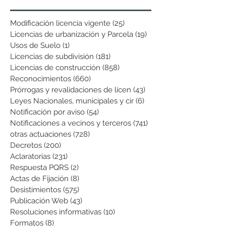
Modificación licencia vigente
(25)
25 entradas
Licencias de urbanización y Parcela
(19)
19 entradas
Usos de Suelo
(1)
1 entrada
Licencias de subdivisión
(181)
181 entradas
Licencias de construcción
(858)
858 entradas
Reconocimientos
(660)
660 entradas
Prórrogas y revalidaciones de licen
(43)
43 entradas
Leyes Nacionales, municipales y cir
(6)
6 entradas
Notificación por aviso
(54)
54 entradas
Notificaciones a vecinos y terceros
(741)
741 entradas
otras actuaciones
(728)
728 entradas
Decretos
(200)
200 entradas
Aclaratorias
(231)
231 entradas
Respuesta PQRS
(2)
2 entradas
Actas de Fijación
(8)
8 entradas
Desistimientos
(575)
575 entradas
Publicación Web
(43)
43 entradas
Resoluciones informativas
(10)
10 entradas
Formatos
(8)
8 entradas