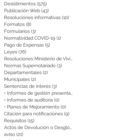
Desistimientos
(575)
575 entradas
Publicación Web
(43)
43 entradas
Resoluciones informativas
(10)
10 entradas
Formatos
(8)
8 entradas
Formularios
(3)
3 entradas
Normatividad COVID-19
(1)
1 entrada
Pago de Expensas
(5)
5 entradas
Leyes
(76)
76 entradas
Resoluciones Ministerio de Vivienda
(2)
2 entradas
Normas Supernotariado
(3)
3 entradas
Departamentales
(2)
2 entradas
Municipales
(2)
2 entradas
Sentencias de interés
(3)
3 entradas
• Informes de gestión presentados
(0)
0 entradas
• Informes de auditoría
(0)
0 entradas
• Planes de Mejoramiento
(0)
0 entradas
Citación para notificaciones
(9)
9 entradas
Requisitos
(15)
15 entradas
Actos de Devolución o Desglose
(1)
1 entrada
aviso
(21)
21 entradas