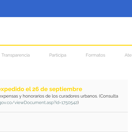
Transparencia
Participa
Formatos
Ate
xpedido el 26 de septiembre
expensas y honorarios de los curadores urbanos. (Consulta 
l.gov.co/viewDocument.asp?id=1750542
) 