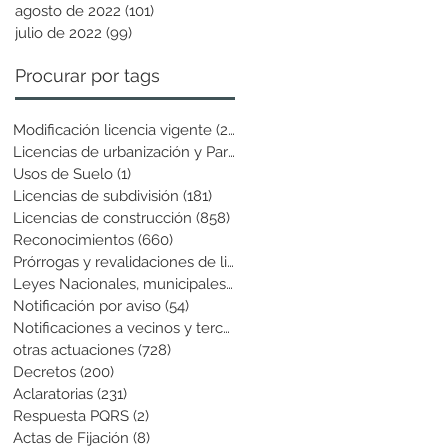
agosto de 2022
(101)
101 entradas
julio de 2022
(99)
99 entradas
Procurar por tags
Modificación licencia vigente
(25)
25 entradas
Licencias de urbanización y Parcela
(19)
19 entradas
Usos de Suelo
(1)
1 entrada
Licencias de subdivisión
(181)
181 entradas
Licencias de construcción
(858)
858 entradas
Reconocimientos
(660)
660 entradas
Prórrogas y revalidaciones de licen
(43)
43 entradas
Leyes Nacionales, municipales y cir
(6)
6 entradas
Notificación por aviso
(54)
54 entradas
Notificaciones a vecinos y terceros
(741)
741 entradas
otras actuaciones
(728)
728 entradas
Decretos
(200)
200 entradas
Aclaratorias
(231)
231 entradas
Respuesta PQRS
(2)
2 entradas
Actas de Fijación
(8)
8 entradas