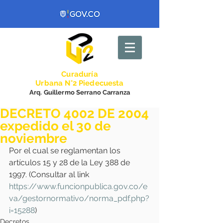
Curadurí
a
Urbana N°2 Piedecuesta
Arq. Guillermo Serrano Carranza
DECRETO 4002 DE 2004
expedido el 30 de
noviembre
Por el cual se reglamentan los 
artículos 15 y 28 de la Ley 388 de 
1997. (Consultar al link 
https://www.funcionpublica.gov.co/e
va/gestornormativo/norma_pdf.php?
i=15288
) 
Decretos