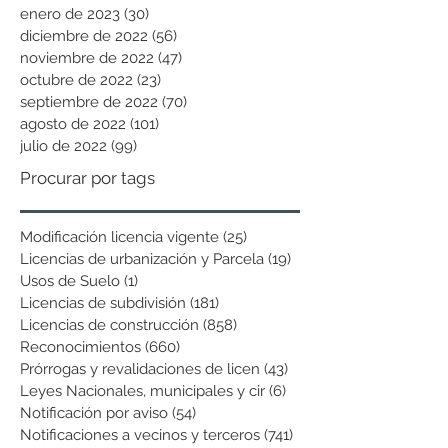
enero de 2023
(30)
30 entradas
diciembre de 2022
(56)
56 entradas
noviembre de 2022
(47)
47 entradas
octubre de 2022
(23)
23 entradas
septiembre de 2022
(70)
70 entradas
agosto de 2022
(101)
101 entradas
julio de 2022
(99)
99 entradas
Procurar por tags
Modificación licencia vigente
(25)
25 entradas
Licencias de urbanización y Parcela
(19)
19 entradas
Usos de Suelo
(1)
1 entrada
Licencias de subdivisión
(181)
181 entradas
Licencias de construcción
(858)
858 entradas
Reconocimientos
(660)
660 entradas
Prórrogas y revalidaciones de licen
(43)
43 entradas
Leyes Nacionales, municipales y cir
(6)
6 entradas
Notificación por aviso
(54)
54 entradas
Notificaciones a vecinos y terceros
(741)
741 entradas