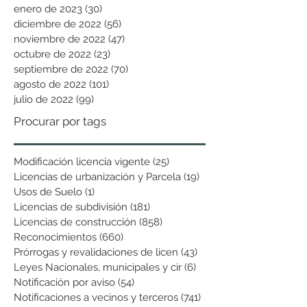
enero de 2023
(30)
30 entradas
diciembre de 2022
(56)
56 entradas
noviembre de 2022
(47)
47 entradas
octubre de 2022
(23)
23 entradas
septiembre de 2022
(70)
70 entradas
agosto de 2022
(101)
101 entradas
julio de 2022
(99)
99 entradas
Procurar por tags
Modificación licencia vigente
(25)
25 entradas
Licencias de urbanización y Parcela
(19)
19 entradas
Usos de Suelo
(1)
1 entrada
Licencias de subdivisión
(181)
181 entradas
Licencias de construcción
(858)
858 entradas
Reconocimientos
(660)
660 entradas
Prórrogas y revalidaciones de licen
(43)
43 entradas
Leyes Nacionales, municipales y cir
(6)
6 entradas
Notificación por aviso
(54)
54 entradas
Notificaciones a vecinos y terceros
(741)
741 entradas