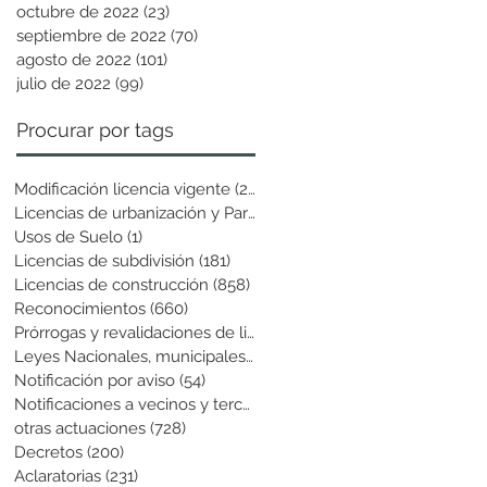
octubre de 2022
(23)
23 entradas
septiembre de 2022
(70)
70 entradas
agosto de 2022
(101)
101 entradas
julio de 2022
(99)
99 entradas
Procurar por tags
Modificación licencia vigente
(25)
25 entradas
Licencias de urbanización y Parcela
(19)
19 entradas
Usos de Suelo
(1)
1 entrada
Licencias de subdivisión
(181)
181 entradas
Licencias de construcción
(858)
858 entradas
Reconocimientos
(660)
660 entradas
Prórrogas y revalidaciones de licen
(43)
43 entradas
Leyes Nacionales, municipales y cir
(6)
6 entradas
Notificación por aviso
(54)
54 entradas
Notificaciones a vecinos y terceros
(741)
741 entradas
otras actuaciones
(728)
728 entradas
Decretos
(200)
200 entradas
Aclaratorias
(231)
231 entradas