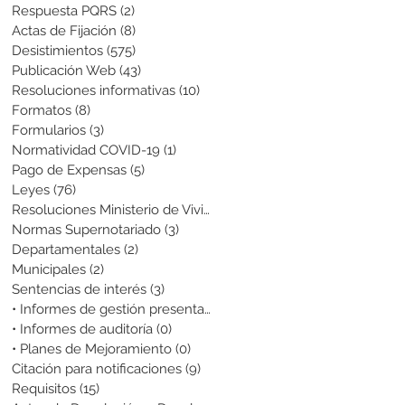
Respuesta PQRS
(2)
2 entradas
Actas de Fijación
(8)
8 entradas
Desistimientos
(575)
575 entradas
Publicación Web
(43)
43 entradas
Resoluciones informativas
(10)
10 entradas
Formatos
(8)
8 entradas
Formularios
(3)
3 entradas
Normatividad COVID-19
(1)
1 entrada
Pago de Expensas
(5)
5 entradas
Leyes
(76)
76 entradas
Resoluciones Ministerio de Vivienda
(2)
2 entradas
Normas Supernotariado
(3)
3 entradas
Departamentales
(2)
2 entradas
Municipales
(2)
2 entradas
Sentencias de interés
(3)
3 entradas
• Informes de gestión presentados
(0)
0 entradas
• Informes de auditoría
(0)
0 entradas
• Planes de Mejoramiento
(0)
0 entradas
Citación para notificaciones
(9)
9 entradas
Requisitos
(15)
15 entradas