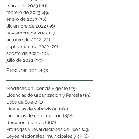
marzo de 2023
(66)
66 entradas
febrero de 2023
(49)
49 entradas
enero de 2023
(30)
30 entradas
diciembre de 2022
(56)
56 entradas
noviembre de 2022
(47)
47 entradas
octubre de 2022
(23)
23 entradas
septiembre de 2022
(70)
70 entradas
agosto de 2022
(101)
101 entradas
julio de 2022
(99)
99 entradas
Procurar por tags
Modificación licencia vigente
(25)
25 entradas
Licencias de urbanización y Parcela
(19)
19 entradas
Usos de Suelo
(1)
1 entrada
Licencias de subdivisión
(181)
181 entradas
Licencias de construcción
(858)
858 entradas
Reconocimientos
(660)
660 entradas
Prórrogas y revalidaciones de licen
(43)
43 entradas
Leyes Nacionales, municipales y cir
(6)
6 entradas