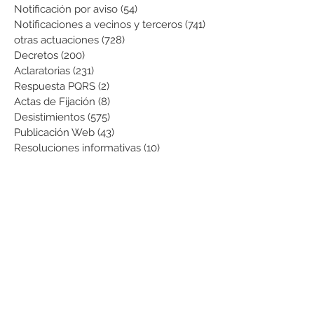
Notificación por aviso
(54)
54 entradas
Notificaciones a vecinos y terceros
(741)
741 entradas
otras actuaciones
(728)
728 entradas
Decretos
(200)
200 entradas
Aclaratorias
(231)
231 entradas
Respuesta PQRS
(2)
2 entradas
Actas de Fijación
(8)
8 entradas
Desistimientos
(575)
575 entradas
Publicación Web
(43)
43 entradas
Resoluciones informativas
(10)
10 entradas
Formatos
(8)
8 entradas
Formularios
(3)
3 entradas
Normatividad COVID-19
(1)
1 entrada
Pago de Expensas
(5)
5 entradas
Leyes
(76)
76 entradas
Resoluciones Ministerio de Vivienda
(2)
2 entradas
Normas Supernotariado
(3)
3 entradas
Departamentales
(2)
2 entradas
Municipales
(2)
2 entradas
Sentencias de interés
(3)
3 entradas