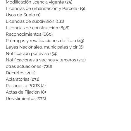
Modificación licencia vigente
(25)
25 entradas
Licencias de urbanización y Parcela
(19)
19 entradas
Usos de Suelo
(1)
1 entrada
Licencias de subdivisión
(181)
181 entradas
Licencias de construcción
(858)
858 entradas
Reconocimientos
(660)
660 entradas
Prórrogas y revalidaciones de licen
(43)
43 entradas
Leyes Nacionales, municipales y cir
(6)
6 entradas
Notificación por aviso
(54)
54 entradas
Notificaciones a vecinos y terceros
(741)
741 entradas
otras actuaciones
(728)
728 entradas
Decretos
(200)
200 entradas
Aclaratorias
(231)
231 entradas
Respuesta PQRS
(2)
2 entradas
Actas de Fijación
(8)
8 entradas
Desistimientos
(575)
575 entradas
Publicación Web
(43)
43 entradas
Resoluciones informativas
(10)
10 entradas
Formatos
(8)
8 entradas
Formularios
(3)
3 entradas
Normatividad COVID-19
(1)
1 entrada