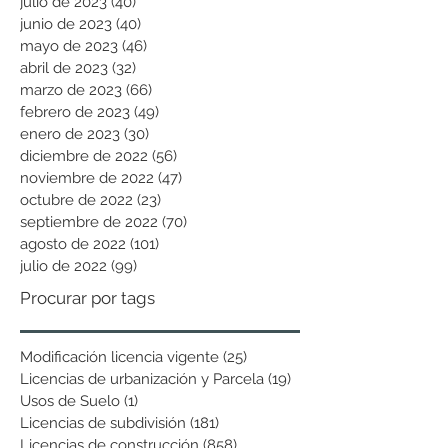
julio de 2023
(40)
40 entradas
junio de 2023
(40)
40 entradas
mayo de 2023
(46)
46 entradas
abril de 2023
(32)
32 entradas
marzo de 2023
(66)
66 entradas
febrero de 2023
(49)
49 entradas
enero de 2023
(30)
30 entradas
diciembre de 2022
(56)
56 entradas
noviembre de 2022
(47)
47 entradas
octubre de 2022
(23)
23 entradas
septiembre de 2022
(70)
70 entradas
agosto de 2022
(101)
101 entradas
julio de 2022
(99)
99 entradas
Procurar por tags
Modificación licencia vigente
(25)
25 entradas
Licencias de urbanización y Parcela
(19)
19 entradas
Usos de Suelo
(1)
1 entrada
Licencias de subdivisión
(181)
181 entradas
Licencias de construcción
(858)
858 entradas