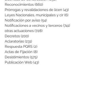
Reconocimientos
(660)
660 entradas
Prórrogas y revalidaciones de licen
(43)
43 entradas
Leyes Nacionales, municipales y cir
(6)
6 entradas
Notificación por aviso
(54)
54 entradas
Notificaciones a vecinos y terceros
(741)
741 entradas
otras actuaciones
(728)
728 entradas
Decretos
(200)
200 entradas
Aclaratorias
(231)
231 entradas
Respuesta PQRS
(2)
2 entradas
Actas de Fijación
(8)
8 entradas
Desistimientos
(575)
575 entradas
Publicación Web
(43)
43 entradas
Resoluciones informativas
(10)
10 entradas
Formatos
(8)
8 entradas
Formularios
(3)
3 entradas
Normatividad COVID-19
(1)
1 entrada
Pago de Expensas
(5)
5 entradas
Leyes
(76)
76 entradas
Resoluciones Ministerio de Vivienda
(2)
2 entradas
Normas Supernotariado
(3)
3 entradas