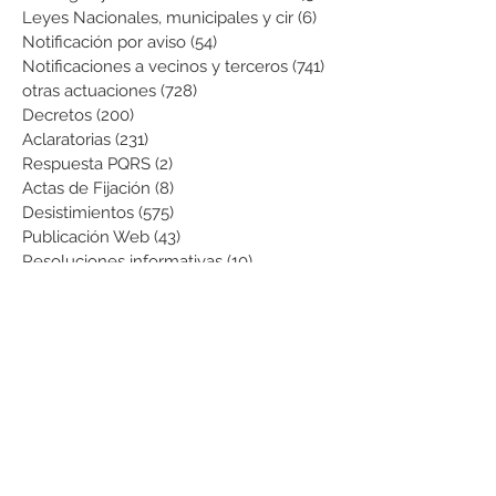
Leyes Nacionales, municipales y cir
(6)
6 entradas
Notificación por aviso
(54)
54 entradas
Notificaciones a vecinos y terceros
(741)
741 entradas
otras actuaciones
(728)
728 entradas
Decretos
(200)
200 entradas
Aclaratorias
(231)
231 entradas
Respuesta PQRS
(2)
2 entradas
Actas de Fijación
(8)
8 entradas
Desistimientos
(575)
575 entradas
Publicación Web
(43)
43 entradas
Resoluciones informativas
(10)
10 entradas
Formatos
(8)
8 entradas
Formularios
(3)
3 entradas
Normatividad COVID-19
(1)
1 entrada
Pago de Expensas
(5)
5 entradas
Leyes
(76)
76 entradas
Resoluciones Ministerio de Vivienda
(2)
2 entradas
Normas Supernotariado
(3)
3 entradas
Departamentales
(2)
2 entradas
Municipales
(2)
2 entradas