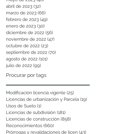
abril de 2023
(32)
32 entradas
marzo de 2023
(66)
66 entradas
febrero de 2023
(49)
49 entradas
enero de 2023
(30)
30 entradas
diciembre de 2022
(56)
56 entradas
noviembre de 2022
(47)
47 entradas
octubre de 2022
(23)
23 entradas
septiembre de 2022
(70)
70 entradas
agosto de 2022
(101)
101 entradas
julio de 2022
(99)
99 entradas
Procurar por tags
Modificación licencia vigente
(25)
25 entradas
Licencias de urbanización y Parcela
(19)
19 entradas
Usos de Suelo
(1)
1 entrada
Licencias de subdivisión
(181)
181 entradas
Licencias de construcción
(858)
858 entradas
Reconocimientos
(660)
660 entradas
Prórrogas y revalidaciones de licen
(43)
43 entradas