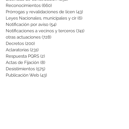
Reconocimientos
(660)
660 entradas
Prórrogas y revalidaciones de licen
(43)
43 entradas
Leyes Nacionales, municipales y cir
(6)
6 entradas
Notificación por aviso
(54)
54 entradas
Notificaciones a vecinos y terceros
(741)
741 entradas
otras actuaciones
(728)
728 entradas
Decretos
(200)
200 entradas
Aclaratorias
(231)
231 entradas
Respuesta PQRS
(2)
2 entradas
Actas de Fijación
(8)
8 entradas
Desistimientos
(575)
575 entradas
Publicación Web
(43)
43 entradas
Resoluciones informativas
(10)
10 entradas
Formatos
(8)
8 entradas
Formularios
(3)
3 entradas
Normatividad COVID-19
(1)
1 entrada
Pago de Expensas
(5)
5 entradas
Leyes
(76)
76 entradas
Resoluciones Ministerio de Vivienda
(2)
2 entradas
Normas Supernotariado
(3)
3 entradas