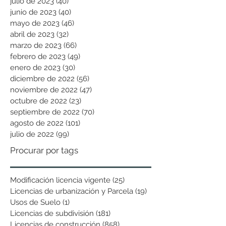
julio de 2023
(40)
40 entradas
junio de 2023
(40)
40 entradas
mayo de 2023
(46)
46 entradas
abril de 2023
(32)
32 entradas
marzo de 2023
(66)
66 entradas
febrero de 2023
(49)
49 entradas
enero de 2023
(30)
30 entradas
diciembre de 2022
(56)
56 entradas
noviembre de 2022
(47)
47 entradas
octubre de 2022
(23)
23 entradas
septiembre de 2022
(70)
70 entradas
agosto de 2022
(101)
101 entradas
julio de 2022
(99)
99 entradas
Procurar por tags
Modificación licencia vigente
(25)
25 entradas
Licencias de urbanización y Parcela
(19)
19 entradas
Usos de Suelo
(1)
1 entrada
Licencias de subdivisión
(181)
181 entradas
Licencias de construcción
(858)
858 entradas