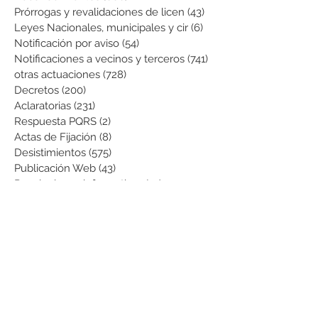
Prórrogas y revalidaciones de licen
(43)
43 entradas
Leyes Nacionales, municipales y cir
(6)
6 entradas
Notificación por aviso
(54)
54 entradas
Notificaciones a vecinos y terceros
(741)
741 entradas
otras actuaciones
(728)
728 entradas
Decretos
(200)
200 entradas
Aclaratorias
(231)
231 entradas
Respuesta PQRS
(2)
2 entradas
Actas de Fijación
(8)
8 entradas
Desistimientos
(575)
575 entradas
Publicación Web
(43)
43 entradas
Resoluciones informativas
(10)
10 entradas
Formatos
(8)
8 entradas
Formularios
(3)
3 entradas
Normatividad COVID-19
(1)
1 entrada
Pago de Expensas
(5)
5 entradas
Leyes
(76)
76 entradas
Resoluciones Ministerio de Vivienda
(2)
2 entradas
Normas Supernotariado
(3)
3 entradas
Departamentales
(2)
2 entradas