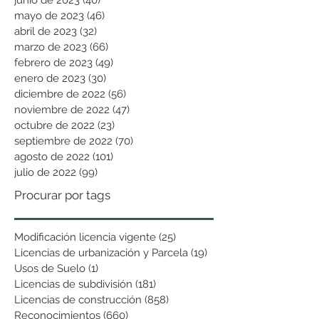
mayo de 2023
(46)
46 entradas
abril de 2023
(32)
32 entradas
marzo de 2023
(66)
66 entradas
febrero de 2023
(49)
49 entradas
enero de 2023
(30)
30 entradas
diciembre de 2022
(56)
56 entradas
noviembre de 2022
(47)
47 entradas
octubre de 2022
(23)
23 entradas
septiembre de 2022
(70)
70 entradas
agosto de 2022
(101)
101 entradas
julio de 2022
(99)
99 entradas
Procurar por tags
Modificación licencia vigente
(25)
25 entradas
Licencias de urbanización y Parcela
(19)
19 entradas
Usos de Suelo
(1)
1 entrada
Licencias de subdivisión
(181)
181 entradas
Licencias de construcción
(858)
858 entradas
Reconocimientos
(660)
660 entradas