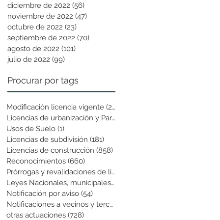
diciembre de 2022
(56)
56 entradas
noviembre de 2022
(47)
47 entradas
octubre de 2022
(23)
23 entradas
septiembre de 2022
(70)
70 entradas
agosto de 2022
(101)
101 entradas
julio de 2022
(99)
99 entradas
Procurar por tags
Modificación licencia vigente
(25)
25 entradas
Licencias de urbanización y Parcela
(19)
19 entradas
Usos de Suelo
(1)
1 entrada
Licencias de subdivisión
(181)
181 entradas
Licencias de construcción
(858)
858 entradas
Reconocimientos
(660)
660 entradas
Prórrogas y revalidaciones de licen
(43)
43 entradas
Leyes Nacionales, municipales y cir
(6)
6 entradas
Notificación por aviso
(54)
54 entradas
Notificaciones a vecinos y terceros
(741)
741 entradas
otras actuaciones
(728)
728 entradas