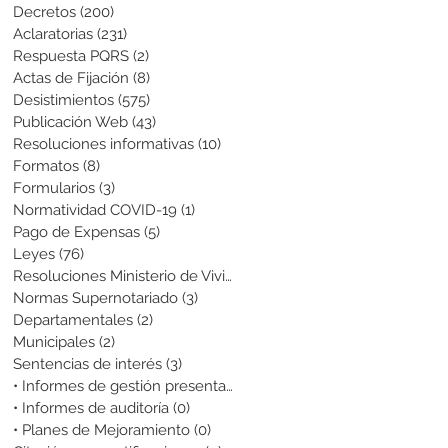
Decretos
(200)
200 entradas
Aclaratorias
(231)
231 entradas
Respuesta PQRS
(2)
2 entradas
Actas de Fijación
(8)
8 entradas
Desistimientos
(575)
575 entradas
Publicación Web
(43)
43 entradas
Resoluciones informativas
(10)
10 entradas
Formatos
(8)
8 entradas
Formularios
(3)
3 entradas
Normatividad COVID-19
(1)
1 entrada
Pago de Expensas
(5)
5 entradas
Leyes
(76)
76 entradas
Resoluciones Ministerio de Vivienda
(2)
2 entradas
Normas Supernotariado
(3)
3 entradas
Departamentales
(2)
2 entradas
Municipales
(2)
2 entradas
Sentencias de interés
(3)
3 entradas
• Informes de gestión presentados
(0)
0 entradas
• Informes de auditoría
(0)
0 entradas
• Planes de Mejoramiento
(0)
0 entradas