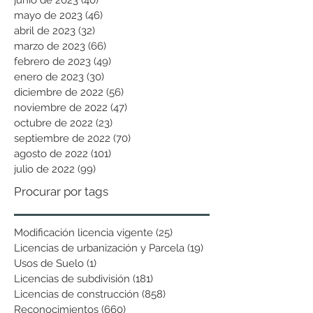
mayo de 2023
(46)
46 entradas
abril de 2023
(32)
32 entradas
marzo de 2023
(66)
66 entradas
febrero de 2023
(49)
49 entradas
enero de 2023
(30)
30 entradas
diciembre de 2022
(56)
56 entradas
noviembre de 2022
(47)
47 entradas
octubre de 2022
(23)
23 entradas
septiembre de 2022
(70)
70 entradas
agosto de 2022
(101)
101 entradas
julio de 2022
(99)
99 entradas
Procurar por tags
Modificación licencia vigente
(25)
25 entradas
Licencias de urbanización y Parcela
(19)
19 entradas
Usos de Suelo
(1)
1 entrada
Licencias de subdivisión
(181)
181 entradas
Licencias de construcción
(858)
858 entradas
Reconocimientos
(660)
660 entradas