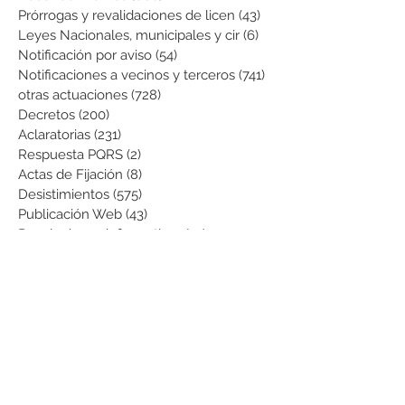
Prórrogas y revalidaciones de licen
(43)
43 entradas
Leyes Nacionales, municipales y cir
(6)
6 entradas
Notificación por aviso
(54)
54 entradas
Notificaciones a vecinos y terceros
(741)
741 entradas
otras actuaciones
(728)
728 entradas
Decretos
(200)
200 entradas
Aclaratorias
(231)
231 entradas
Respuesta PQRS
(2)
2 entradas
Actas de Fijación
(8)
8 entradas
Desistimientos
(575)
575 entradas
Publicación Web
(43)
43 entradas
Resoluciones informativas
(10)
10 entradas
Formatos
(8)
8 entradas
Formularios
(3)
3 entradas
Normatividad COVID-19
(1)
1 entrada
Pago de Expensas
(5)
5 entradas
Leyes
(76)
76 entradas
Resoluciones Ministerio de Vivienda
(2)
2 entradas
Normas Supernotariado
(3)
3 entradas
Departamentales
(2)
2 entradas