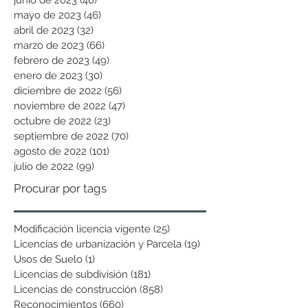
mayo de 2023
(46)
46 entradas
abril de 2023
(32)
32 entradas
marzo de 2023
(66)
66 entradas
febrero de 2023
(49)
49 entradas
enero de 2023
(30)
30 entradas
diciembre de 2022
(56)
56 entradas
noviembre de 2022
(47)
47 entradas
octubre de 2022
(23)
23 entradas
septiembre de 2022
(70)
70 entradas
agosto de 2022
(101)
101 entradas
julio de 2022
(99)
99 entradas
Procurar por tags
Modificación licencia vigente
(25)
25 entradas
Licencias de urbanización y Parcela
(19)
19 entradas
Usos de Suelo
(1)
1 entrada
Licencias de subdivisión
(181)
181 entradas
Licencias de construcción
(858)
858 entradas
Reconocimientos
(660)
660 entradas