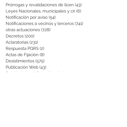
Prórrogas y revalidaciones de licen
(43)
43 entradas
Leyes Nacionales, municipales y cir
(6)
6 entradas
Notificación por aviso
(54)
54 entradas
Notificaciones a vecinos y terceros
(741)
741 entradas
otras actuaciones
(728)
728 entradas
Decretos
(200)
200 entradas
Aclaratorias
(231)
231 entradas
Respuesta PQRS
(2)
2 entradas
Actas de Fijación
(8)
8 entradas
Desistimientos
(575)
575 entradas
Publicación Web
(43)
43 entradas
Resoluciones informativas
(10)
10 entradas
Formatos
(8)
8 entradas
Formularios
(3)
3 entradas
Normatividad COVID-19
(1)
1 entrada
Pago de Expensas
(5)
5 entradas
Leyes
(76)
76 entradas
Resoluciones Ministerio de Vivienda
(2)
2 entradas
Normas Supernotariado
(3)
3 entradas
Departamentales
(2)
2 entradas