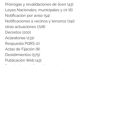
Prórrogas y revalidaciones de licen
(43)
43 entradas
Leyes Nacionales, municipales y cir
(6)
6 entradas
Notificación por aviso
(54)
54 entradas
Notificaciones a vecinos y terceros
(741)
741 entradas
otras actuaciones
(728)
728 entradas
Decretos
(200)
200 entradas
Aclaratorias
(231)
231 entradas
Respuesta PQRS
(2)
2 entradas
Actas de Fijación
(8)
8 entradas
Desistimientos
(575)
575 entradas
Publicación Web
(43)
43 entradas
Resoluciones informativas
(10)
10 entradas
Formatos
(8)
8 entradas
Formularios
(3)
3 entradas
Normatividad COVID-19
(1)
1 entrada
Pago de Expensas
(5)
5 entradas
Leyes
(76)
76 entradas
Resoluciones Ministerio de Vivienda
(2)
2 entradas
Normas Supernotariado
(3)
3 entradas
Departamentales
(2)
2 entradas