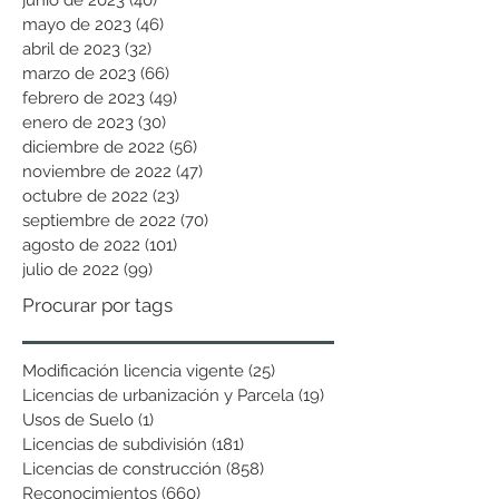
mayo de 2023
(46)
46 entradas
abril de 2023
(32)
32 entradas
marzo de 2023
(66)
66 entradas
febrero de 2023
(49)
49 entradas
enero de 2023
(30)
30 entradas
diciembre de 2022
(56)
56 entradas
noviembre de 2022
(47)
47 entradas
octubre de 2022
(23)
23 entradas
septiembre de 2022
(70)
70 entradas
agosto de 2022
(101)
101 entradas
julio de 2022
(99)
99 entradas
Procurar por tags
Modificación licencia vigente
(25)
25 entradas
Licencias de urbanización y Parcela
(19)
19 entradas
Usos de Suelo
(1)
1 entrada
Licencias de subdivisión
(181)
181 entradas
Licencias de construcción
(858)
858 entradas
Reconocimientos
(660)
660 entradas