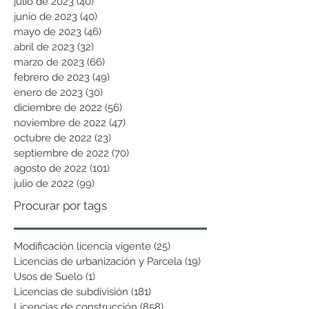
julio de 2023
(40)
40 entradas
junio de 2023
(40)
40 entradas
mayo de 2023
(46)
46 entradas
abril de 2023
(32)
32 entradas
marzo de 2023
(66)
66 entradas
febrero de 2023
(49)
49 entradas
enero de 2023
(30)
30 entradas
diciembre de 2022
(56)
56 entradas
noviembre de 2022
(47)
47 entradas
octubre de 2022
(23)
23 entradas
septiembre de 2022
(70)
70 entradas
agosto de 2022
(101)
101 entradas
julio de 2022
(99)
99 entradas
Procurar por tags
Modificación licencia vigente
(25)
25 entradas
Licencias de urbanización y Parcela
(19)
19 entradas
Usos de Suelo
(1)
1 entrada
Licencias de subdivisión
(181)
181 entradas
Licencias de construcción
(858)
858 entradas