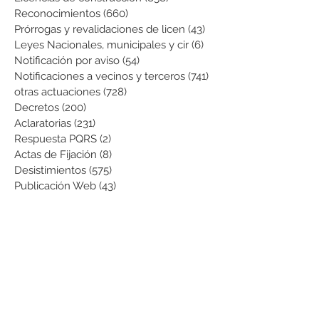
Reconocimientos
(660)
660 entradas
Prórrogas y revalidaciones de licen
(43)
43 entradas
Leyes Nacionales, municipales y cir
(6)
6 entradas
Notificación por aviso
(54)
54 entradas
Notificaciones a vecinos y terceros
(741)
741 entradas
otras actuaciones
(728)
728 entradas
Decretos
(200)
200 entradas
Aclaratorias
(231)
231 entradas
Respuesta PQRS
(2)
2 entradas
Actas de Fijación
(8)
8 entradas
Desistimientos
(575)
575 entradas
Publicación Web
(43)
43 entradas
Resoluciones informativas
(10)
10 entradas
Formatos
(8)
8 entradas
Formularios
(3)
3 entradas
Normatividad COVID-19
(1)
1 entrada
Pago de Expensas
(5)
5 entradas
Leyes
(76)
76 entradas
Resoluciones Ministerio de Vivienda
(2)
2 entradas
Normas Supernotariado
(3)
3 entradas