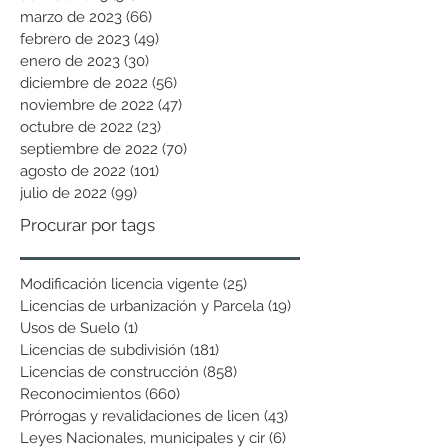
marzo de 2023
(66)
66 entradas
febrero de 2023
(49)
49 entradas
enero de 2023
(30)
30 entradas
diciembre de 2022
(56)
56 entradas
noviembre de 2022
(47)
47 entradas
octubre de 2022
(23)
23 entradas
septiembre de 2022
(70)
70 entradas
agosto de 2022
(101)
101 entradas
julio de 2022
(99)
99 entradas
Procurar por tags
Modificación licencia vigente
(25)
25 entradas
Licencias de urbanización y Parcela
(19)
19 entradas
Usos de Suelo
(1)
1 entrada
Licencias de subdivisión
(181)
181 entradas
Licencias de construcción
(858)
858 entradas
Reconocimientos
(660)
660 entradas
Prórrogas y revalidaciones de licen
(43)
43 entradas
Leyes Nacionales, municipales y cir
(6)
6 entradas