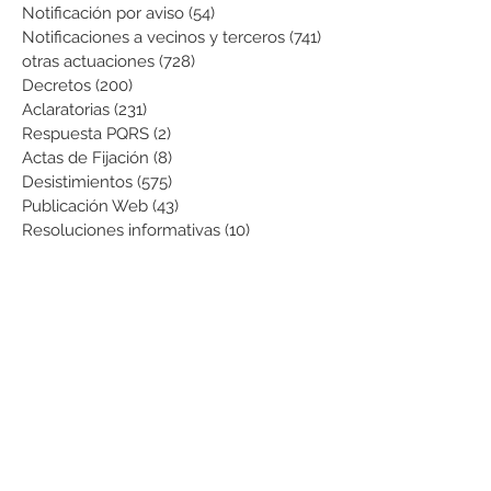
Notificación por aviso
(54)
54 entradas
Notificaciones a vecinos y terceros
(741)
741 entradas
otras actuaciones
(728)
728 entradas
Decretos
(200)
200 entradas
Aclaratorias
(231)
231 entradas
Respuesta PQRS
(2)
2 entradas
Actas de Fijación
(8)
8 entradas
Desistimientos
(575)
575 entradas
Publicación Web
(43)
43 entradas
Resoluciones informativas
(10)
10 entradas
Formatos
(8)
8 entradas
Formularios
(3)
3 entradas
Normatividad COVID-19
(1)
1 entrada
Pago de Expensas
(5)
5 entradas
Leyes
(76)
76 entradas
Resoluciones Ministerio de Vivienda
(2)
2 entradas
Normas Supernotariado
(3)
3 entradas
Departamentales
(2)
2 entradas
Municipales
(2)
2 entradas
Sentencias de interés
(3)
3 entradas