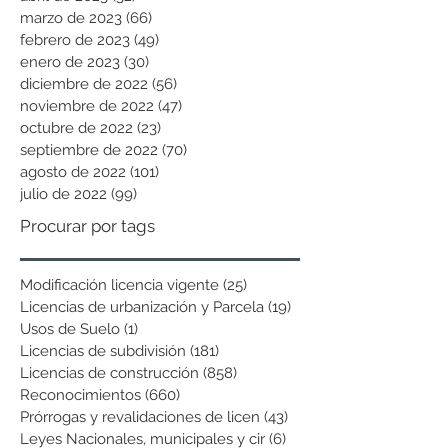
marzo de 2023
(66)
66 entradas
febrero de 2023
(49)
49 entradas
enero de 2023
(30)
30 entradas
diciembre de 2022
(56)
56 entradas
noviembre de 2022
(47)
47 entradas
octubre de 2022
(23)
23 entradas
septiembre de 2022
(70)
70 entradas
agosto de 2022
(101)
101 entradas
julio de 2022
(99)
99 entradas
Procurar por tags
Modificación licencia vigente
(25)
25 entradas
Licencias de urbanización y Parcela
(19)
19 entradas
Usos de Suelo
(1)
1 entrada
Licencias de subdivisión
(181)
181 entradas
Licencias de construcción
(858)
858 entradas
Reconocimientos
(660)
660 entradas
Prórrogas y revalidaciones de licen
(43)
43 entradas
Leyes Nacionales, municipales y cir
(6)
6 entradas