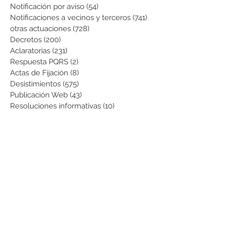
Notificación por aviso
(54)
54 entradas
Notificaciones a vecinos y terceros
(741)
741 entradas
otras actuaciones
(728)
728 entradas
Decretos
(200)
200 entradas
Aclaratorias
(231)
231 entradas
Respuesta PQRS
(2)
2 entradas
Actas de Fijación
(8)
8 entradas
Desistimientos
(575)
575 entradas
Publicación Web
(43)
43 entradas
Resoluciones informativas
(10)
10 entradas
Formatos
(8)
8 entradas
Formularios
(3)
3 entradas
Normatividad COVID-19
(1)
1 entrada
Pago de Expensas
(5)
5 entradas
Leyes
(76)
76 entradas
Resoluciones Ministerio de Vivienda
(2)
2 entradas
Normas Supernotariado
(3)
3 entradas
Departamentales
(2)
2 entradas
Municipales
(2)
2 entradas
Sentencias de interés
(3)
3 entradas