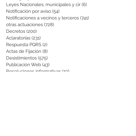
Leyes Nacionales, municipales y cir
(6)
6 entradas
Notificación por aviso
(54)
54 entradas
Notificaciones a vecinos y terceros
(741)
741 entradas
otras actuaciones
(728)
728 entradas
Decretos
(200)
200 entradas
Aclaratorias
(231)
231 entradas
Respuesta PQRS
(2)
2 entradas
Actas de Fijación
(8)
8 entradas
Desistimientos
(575)
575 entradas
Publicación Web
(43)
43 entradas
Resoluciones informativas
(10)
10 entradas
Formatos
(8)
8 entradas
Formularios
(3)
3 entradas
Normatividad COVID-19
(1)
1 entrada
Pago de Expensas
(5)
5 entradas
Leyes
(76)
76 entradas
Resoluciones Ministerio de Vivienda
(2)
2 entradas
Normas Supernotariado
(3)
3 entradas
Departamentales
(2)
2 entradas
Municipales
(2)
2 entradas