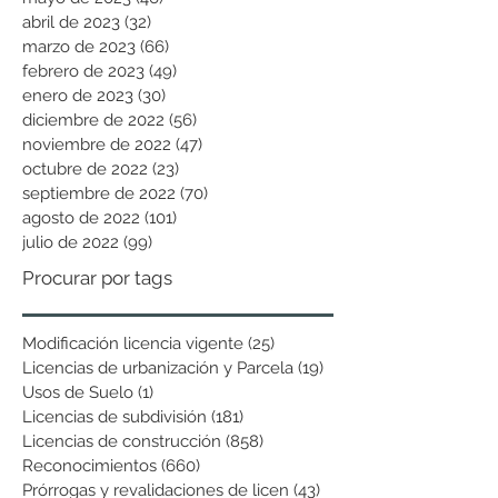
abril de 2023
(32)
32 entradas
marzo de 2023
(66)
66 entradas
febrero de 2023
(49)
49 entradas
enero de 2023
(30)
30 entradas
diciembre de 2022
(56)
56 entradas
noviembre de 2022
(47)
47 entradas
octubre de 2022
(23)
23 entradas
septiembre de 2022
(70)
70 entradas
agosto de 2022
(101)
101 entradas
julio de 2022
(99)
99 entradas
Procurar por tags
Modificación licencia vigente
(25)
25 entradas
Licencias de urbanización y Parcela
(19)
19 entradas
Usos de Suelo
(1)
1 entrada
Licencias de subdivisión
(181)
181 entradas
Licencias de construcción
(858)
858 entradas
Reconocimientos
(660)
660 entradas
Prórrogas y revalidaciones de licen
(43)
43 entradas