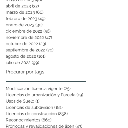
abril de 2023
(32)
32 entradas
marzo de 2023
(66)
66 entradas
febrero de 2023
(49)
49 entradas
enero de 2023
(30)
30 entradas
diciembre de 2022
(56)
56 entradas
noviembre de 2022
(47)
47 entradas
octubre de 2022
(23)
23 entradas
septiembre de 2022
(70)
70 entradas
agosto de 2022
(101)
101 entradas
julio de 2022
(99)
99 entradas
Procurar por tags
Modificación licencia vigente
(25)
25 entradas
Licencias de urbanización y Parcela
(19)
19 entradas
Usos de Suelo
(1)
1 entrada
Licencias de subdivisión
(181)
181 entradas
Licencias de construcción
(858)
858 entradas
Reconocimientos
(660)
660 entradas
Prórrogas y revalidaciones de licen
(43)
43 entradas