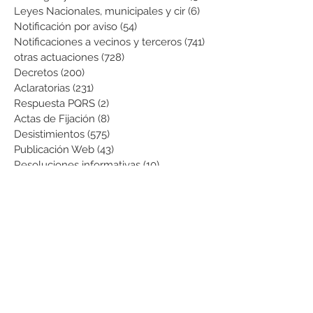
Leyes Nacionales, municipales y cir
(6)
6 entradas
Notificación por aviso
(54)
54 entradas
Notificaciones a vecinos y terceros
(741)
741 entradas
otras actuaciones
(728)
728 entradas
Decretos
(200)
200 entradas
Aclaratorias
(231)
231 entradas
Respuesta PQRS
(2)
2 entradas
Actas de Fijación
(8)
8 entradas
Desistimientos
(575)
575 entradas
Publicación Web
(43)
43 entradas
Resoluciones informativas
(10)
10 entradas
Formatos
(8)
8 entradas
Formularios
(3)
3 entradas
Normatividad COVID-19
(1)
1 entrada
Pago de Expensas
(5)
5 entradas
Leyes
(76)
76 entradas
Resoluciones Ministerio de Vivienda
(2)
2 entradas
Normas Supernotariado
(3)
3 entradas
Departamentales
(2)
2 entradas
Municipales
(2)
2 entradas