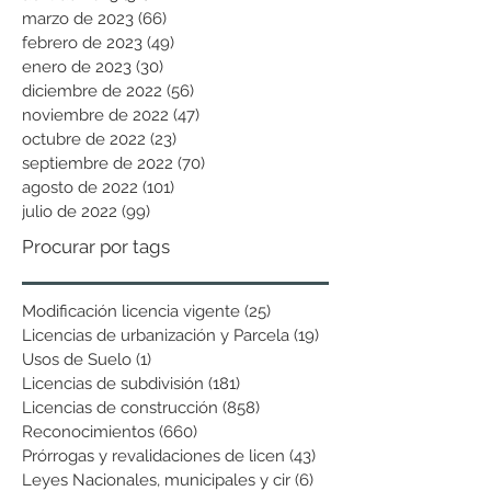
marzo de 2023
(66)
66 entradas
febrero de 2023
(49)
49 entradas
enero de 2023
(30)
30 entradas
diciembre de 2022
(56)
56 entradas
noviembre de 2022
(47)
47 entradas
octubre de 2022
(23)
23 entradas
septiembre de 2022
(70)
70 entradas
agosto de 2022
(101)
101 entradas
julio de 2022
(99)
99 entradas
Procurar por tags
Modificación licencia vigente
(25)
25 entradas
Licencias de urbanización y Parcela
(19)
19 entradas
Usos de Suelo
(1)
1 entrada
Licencias de subdivisión
(181)
181 entradas
Licencias de construcción
(858)
858 entradas
Reconocimientos
(660)
660 entradas
Prórrogas y revalidaciones de licen
(43)
43 entradas
Leyes Nacionales, municipales y cir
(6)
6 entradas