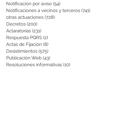
Notificación por aviso
(54)
54 entradas
Notificaciones a vecinos y terceros
(741)
741 entradas
otras actuaciones
(728)
728 entradas
Decretos
(200)
200 entradas
Aclaratorias
(231)
231 entradas
Respuesta PQRS
(2)
2 entradas
Actas de Fijación
(8)
8 entradas
Desistimientos
(575)
575 entradas
Publicación Web
(43)
43 entradas
Resoluciones informativas
(10)
10 entradas
Formatos
(8)
8 entradas
Formularios
(3)
3 entradas
Normatividad COVID-19
(1)
1 entrada
Pago de Expensas
(5)
5 entradas
Leyes
(76)
76 entradas
Resoluciones Ministerio de Vivienda
(2)
2 entradas
Normas Supernotariado
(3)
3 entradas
Departamentales
(2)
2 entradas
Municipales
(2)
2 entradas
Sentencias de interés
(3)
3 entradas