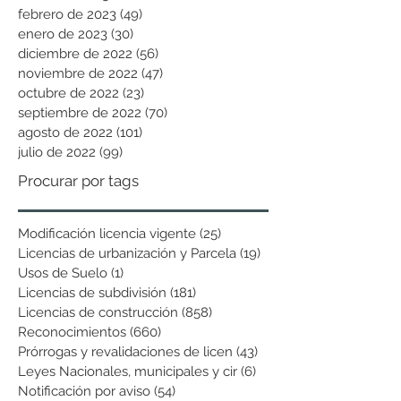
febrero de 2023
(49)
49 entradas
enero de 2023
(30)
30 entradas
diciembre de 2022
(56)
56 entradas
noviembre de 2022
(47)
47 entradas
octubre de 2022
(23)
23 entradas
septiembre de 2022
(70)
70 entradas
agosto de 2022
(101)
101 entradas
julio de 2022
(99)
99 entradas
Procurar por tags
Modificación licencia vigente
(25)
25 entradas
Licencias de urbanización y Parcela
(19)
19 entradas
Usos de Suelo
(1)
1 entrada
Licencias de subdivisión
(181)
181 entradas
Licencias de construcción
(858)
858 entradas
Reconocimientos
(660)
660 entradas
Prórrogas y revalidaciones de licen
(43)
43 entradas
Leyes Nacionales, municipales y cir
(6)
6 entradas
Notificación por aviso
(54)
54 entradas