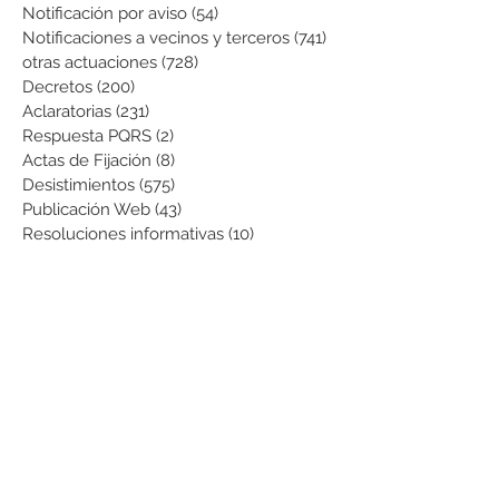
Notificación por aviso
(54)
54 entradas
Notificaciones a vecinos y terceros
(741)
741 entradas
otras actuaciones
(728)
728 entradas
Decretos
(200)
200 entradas
Aclaratorias
(231)
231 entradas
Respuesta PQRS
(2)
2 entradas
Actas de Fijación
(8)
8 entradas
Desistimientos
(575)
575 entradas
Publicación Web
(43)
43 entradas
Resoluciones informativas
(10)
10 entradas
Formatos
(8)
8 entradas
Formularios
(3)
3 entradas
Normatividad COVID-19
(1)
1 entrada
Pago de Expensas
(5)
5 entradas
Leyes
(76)
76 entradas
Resoluciones Ministerio de Vivienda
(2)
2 entradas
Normas Supernotariado
(3)
3 entradas
Departamentales
(2)
2 entradas
Municipales
(2)
2 entradas
Sentencias de interés
(3)
3 entradas