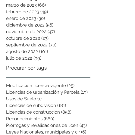
marzo de 2023
(66)
66 entradas
febrero de 2023
(49)
49 entradas
enero de 2023
(30)
30 entradas
diciembre de 2022
(56)
56 entradas
noviembre de 2022
(47)
47 entradas
octubre de 2022
(23)
23 entradas
septiembre de 2022
(70)
70 entradas
agosto de 2022
(101)
101 entradas
julio de 2022
(99)
99 entradas
Procurar por tags
Modificación licencia vigente
(25)
25 entradas
Licencias de urbanización y Parcela
(19)
19 entradas
Usos de Suelo
(1)
1 entrada
Licencias de subdivisión
(181)
181 entradas
Licencias de construcción
(858)
858 entradas
Reconocimientos
(660)
660 entradas
Prórrogas y revalidaciones de licen
(43)
43 entradas
Leyes Nacionales, municipales y cir
(6)
6 entradas