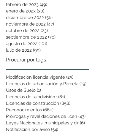
febrero de 2023
(49)
49 entradas
enero de 2023
(30)
30 entradas
diciembre de 2022
(56)
56 entradas
noviembre de 2022
(47)
47 entradas
octubre de 2022
(23)
23 entradas
septiembre de 2022
(70)
70 entradas
agosto de 2022
(101)
101 entradas
julio de 2022
(99)
99 entradas
Procurar por tags
Modificación licencia vigente
(25)
25 entradas
Licencias de urbanización y Parcela
(19)
19 entradas
Usos de Suelo
(1)
1 entrada
Licencias de subdivisión
(181)
181 entradas
Licencias de construcción
(858)
858 entradas
Reconocimientos
(660)
660 entradas
Prórrogas y revalidaciones de licen
(43)
43 entradas
Leyes Nacionales, municipales y cir
(6)
6 entradas
Notificación por aviso
(54)
54 entradas