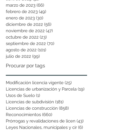
marzo de 2023
(66)
66 entradas
febrero de 2023
(49)
49 entradas
enero de 2023
(30)
30 entradas
diciembre de 2022
(56)
56 entradas
noviembre de 2022
(47)
47 entradas
octubre de 2022
(23)
23 entradas
septiembre de 2022
(70)
70 entradas
agosto de 2022
(101)
101 entradas
julio de 2022
(99)
99 entradas
Procurar por tags
Modificación licencia vigente
(25)
25 entradas
Licencias de urbanización y Parcela
(19)
19 entradas
Usos de Suelo
(1)
1 entrada
Licencias de subdivisión
(181)
181 entradas
Licencias de construcción
(858)
858 entradas
Reconocimientos
(660)
660 entradas
Prórrogas y revalidaciones de licen
(43)
43 entradas
Leyes Nacionales, municipales y cir
(6)
6 entradas