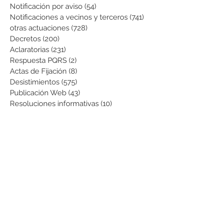
Notificación por aviso
(54)
54 entradas
Notificaciones a vecinos y terceros
(741)
741 entradas
otras actuaciones
(728)
728 entradas
Decretos
(200)
200 entradas
Aclaratorias
(231)
231 entradas
Respuesta PQRS
(2)
2 entradas
Actas de Fijación
(8)
8 entradas
Desistimientos
(575)
575 entradas
Publicación Web
(43)
43 entradas
Resoluciones informativas
(10)
10 entradas
Formatos
(8)
8 entradas
Formularios
(3)
3 entradas
Normatividad COVID-19
(1)
1 entrada
Pago de Expensas
(5)
5 entradas
Leyes
(76)
76 entradas
Resoluciones Ministerio de Vivienda
(2)
2 entradas
Normas Supernotariado
(3)
3 entradas
Departamentales
(2)
2 entradas
Municipales
(2)
2 entradas
Sentencias de interés
(3)
3 entradas