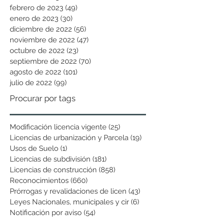
febrero de 2023
(49)
49 entradas
enero de 2023
(30)
30 entradas
diciembre de 2022
(56)
56 entradas
noviembre de 2022
(47)
47 entradas
octubre de 2022
(23)
23 entradas
septiembre de 2022
(70)
70 entradas
agosto de 2022
(101)
101 entradas
julio de 2022
(99)
99 entradas
Procurar por tags
Modificación licencia vigente
(25)
25 entradas
Licencias de urbanización y Parcela
(19)
19 entradas
Usos de Suelo
(1)
1 entrada
Licencias de subdivisión
(181)
181 entradas
Licencias de construcción
(858)
858 entradas
Reconocimientos
(660)
660 entradas
Prórrogas y revalidaciones de licen
(43)
43 entradas
Leyes Nacionales, municipales y cir
(6)
6 entradas
Notificación por aviso
(54)
54 entradas