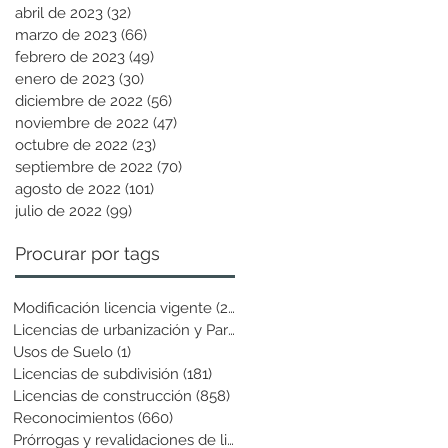
abril de 2023
(32)
32 entradas
marzo de 2023
(66)
66 entradas
febrero de 2023
(49)
49 entradas
enero de 2023
(30)
30 entradas
diciembre de 2022
(56)
56 entradas
noviembre de 2022
(47)
47 entradas
octubre de 2022
(23)
23 entradas
septiembre de 2022
(70)
70 entradas
agosto de 2022
(101)
101 entradas
julio de 2022
(99)
99 entradas
Procurar por tags
Modificación licencia vigente
(25)
25 entradas
Licencias de urbanización y Parcela
(19)
19 entradas
Usos de Suelo
(1)
1 entrada
Licencias de subdivisión
(181)
181 entradas
Licencias de construcción
(858)
858 entradas
Reconocimientos
(660)
660 entradas
Prórrogas y revalidaciones de licen
(43)
43 entradas