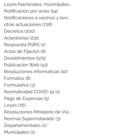
Leyes Nacionales, municipales y cir
(6)
6 entradas
Notificación por aviso
(54)
54 entradas
Notificaciones a vecinos y terceros
(741)
741 entradas
otras actuaciones
(728)
728 entradas
Decretos
(200)
200 entradas
Aclaratorias
(231)
231 entradas
Respuesta PQRS
(2)
2 entradas
Actas de Fijación
(8)
8 entradas
Desistimientos
(575)
575 entradas
Publicación Web
(43)
43 entradas
Resoluciones informativas
(10)
10 entradas
Formatos
(8)
8 entradas
Formularios
(3)
3 entradas
Normatividad COVID-19
(1)
1 entrada
Pago de Expensas
(5)
5 entradas
Leyes
(76)
76 entradas
Resoluciones Ministerio de Vivienda
(2)
2 entradas
Normas Supernotariado
(3)
3 entradas
Departamentales
(2)
2 entradas
Municipales
(2)
2 entradas