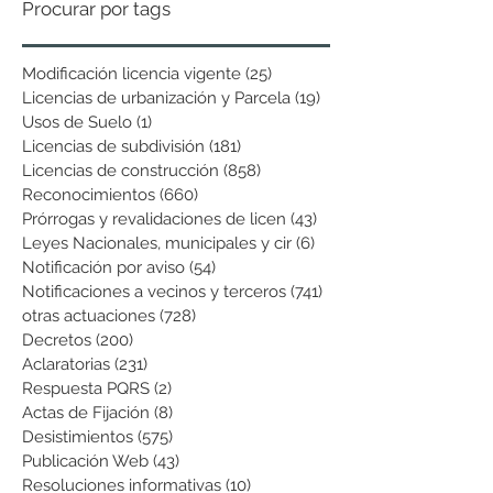
Procurar por tags
Modificación licencia vigente
(25)
25 entradas
Licencias de urbanización y Parcela
(19)
19 entradas
Usos de Suelo
(1)
1 entrada
Licencias de subdivisión
(181)
181 entradas
Licencias de construcción
(858)
858 entradas
Reconocimientos
(660)
660 entradas
Prórrogas y revalidaciones de licen
(43)
43 entradas
Leyes Nacionales, municipales y cir
(6)
6 entradas
Notificación por aviso
(54)
54 entradas
Notificaciones a vecinos y terceros
(741)
741 entradas
otras actuaciones
(728)
728 entradas
Decretos
(200)
200 entradas
Aclaratorias
(231)
231 entradas
Respuesta PQRS
(2)
2 entradas
Actas de Fijación
(8)
8 entradas
Desistimientos
(575)
575 entradas
Publicación Web
(43)
43 entradas
Resoluciones informativas
(10)
10 entradas