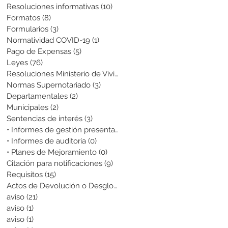
Resoluciones informativas
(10)
10 entradas
Formatos
(8)
8 entradas
Formularios
(3)
3 entradas
Normatividad COVID-19
(1)
1 entrada
Pago de Expensas
(5)
5 entradas
Leyes
(76)
76 entradas
Resoluciones Ministerio de Vivienda
(2)
2 entradas
Normas Supernotariado
(3)
3 entradas
Departamentales
(2)
2 entradas
Municipales
(2)
2 entradas
Sentencias de interés
(3)
3 entradas
• Informes de gestión presentados
(0)
0 entradas
• Informes de auditoría
(0)
0 entradas
• Planes de Mejoramiento
(0)
0 entradas
Citación para notificaciones
(9)
9 entradas
Requisitos
(15)
15 entradas
Actos de Devolución o Desglose
(1)
1 entrada
aviso
(21)
21 entradas
aviso
(1)
1 entrada
aviso
(1)
1 entrada