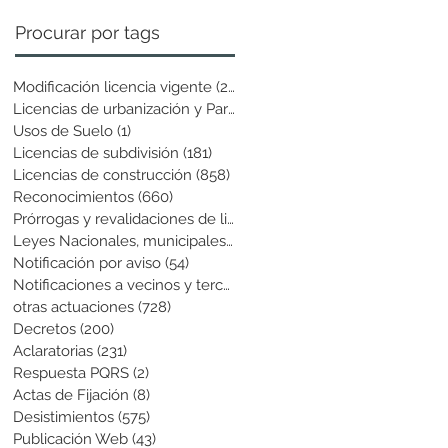
Procurar por tags
Modificación licencia vigente
(25)
25 entradas
Licencias de urbanización y Parcela
(19)
19 entradas
Usos de Suelo
(1)
1 entrada
Licencias de subdivisión
(181)
181 entradas
Licencias de construcción
(858)
858 entradas
Reconocimientos
(660)
660 entradas
Prórrogas y revalidaciones de licen
(43)
43 entradas
Leyes Nacionales, municipales y cir
(6)
6 entradas
Notificación por aviso
(54)
54 entradas
Notificaciones a vecinos y terceros
(741)
741 entradas
otras actuaciones
(728)
728 entradas
Decretos
(200)
200 entradas
Aclaratorias
(231)
231 entradas
Respuesta PQRS
(2)
2 entradas
Actas de Fijación
(8)
8 entradas
Desistimientos
(575)
575 entradas
Publicación Web
(43)
43 entradas