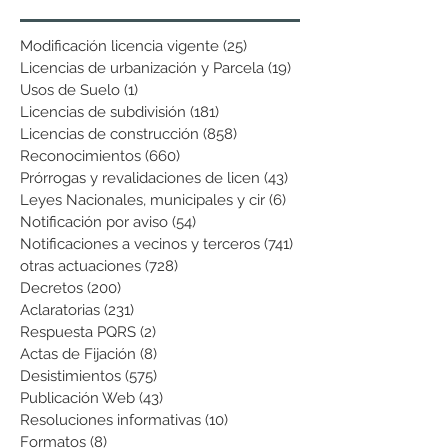
Modificación licencia vigente
(25)
25 entradas
Licencias de urbanización y Parcela
(19)
19 entradas
Usos de Suelo
(1)
1 entrada
Licencias de subdivisión
(181)
181 entradas
Licencias de construcción
(858)
858 entradas
Reconocimientos
(660)
660 entradas
Prórrogas y revalidaciones de licen
(43)
43 entradas
Leyes Nacionales, municipales y cir
(6)
6 entradas
Notificación por aviso
(54)
54 entradas
Notificaciones a vecinos y terceros
(741)
741 entradas
otras actuaciones
(728)
728 entradas
Decretos
(200)
200 entradas
Aclaratorias
(231)
231 entradas
Respuesta PQRS
(2)
2 entradas
Actas de Fijación
(8)
8 entradas
Desistimientos
(575)
575 entradas
Publicación Web
(43)
43 entradas
Resoluciones informativas
(10)
10 entradas
Formatos
(8)
8 entradas