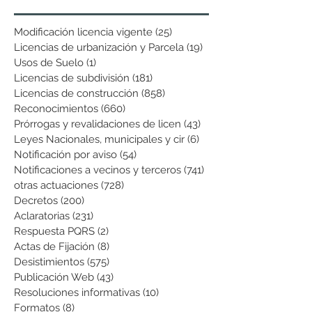
Modificación licencia vigente
(25)
25 entradas
Licencias de urbanización y Parcela
(19)
19 entradas
Usos de Suelo
(1)
1 entrada
Licencias de subdivisión
(181)
181 entradas
Licencias de construcción
(858)
858 entradas
Reconocimientos
(660)
660 entradas
Prórrogas y revalidaciones de licen
(43)
43 entradas
Leyes Nacionales, municipales y cir
(6)
6 entradas
Notificación por aviso
(54)
54 entradas
Notificaciones a vecinos y terceros
(741)
741 entradas
otras actuaciones
(728)
728 entradas
Decretos
(200)
200 entradas
Aclaratorias
(231)
231 entradas
Respuesta PQRS
(2)
2 entradas
Actas de Fijación
(8)
8 entradas
Desistimientos
(575)
575 entradas
Publicación Web
(43)
43 entradas
Resoluciones informativas
(10)
10 entradas
Formatos
(8)
8 entradas