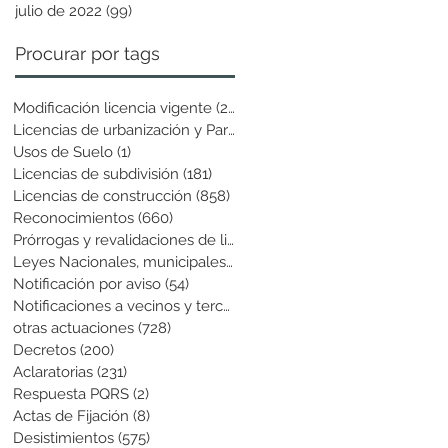
julio de 2022
(99)
99 entradas
Procurar por tags
Modificación licencia vigente
(25)
25 entradas
Licencias de urbanización y Parcela
(19)
19 entradas
Usos de Suelo
(1)
1 entrada
Licencias de subdivisión
(181)
181 entradas
Licencias de construcción
(858)
858 entradas
Reconocimientos
(660)
660 entradas
Prórrogas y revalidaciones de licen
(43)
43 entradas
Leyes Nacionales, municipales y cir
(6)
6 entradas
Notificación por aviso
(54)
54 entradas
Notificaciones a vecinos y terceros
(741)
741 entradas
otras actuaciones
(728)
728 entradas
Decretos
(200)
200 entradas
Aclaratorias
(231)
231 entradas
Respuesta PQRS
(2)
2 entradas
Actas de Fijación
(8)
8 entradas
Desistimientos
(575)
575 entradas