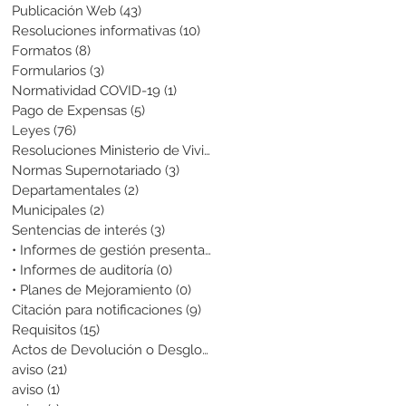
Publicación Web
(43)
43 entradas
Resoluciones informativas
(10)
10 entradas
Formatos
(8)
8 entradas
Formularios
(3)
3 entradas
Normatividad COVID-19
(1)
1 entrada
Pago de Expensas
(5)
5 entradas
Leyes
(76)
76 entradas
Resoluciones Ministerio de Vivienda
(2)
2 entradas
Normas Supernotariado
(3)
3 entradas
Departamentales
(2)
2 entradas
Municipales
(2)
2 entradas
Sentencias de interés
(3)
3 entradas
• Informes de gestión presentados
(0)
0 entradas
• Informes de auditoría
(0)
0 entradas
• Planes de Mejoramiento
(0)
0 entradas
Citación para notificaciones
(9)
9 entradas
Requisitos
(15)
15 entradas
Actos de Devolución o Desglose
(1)
1 entrada
aviso
(21)
21 entradas
aviso
(1)
1 entrada