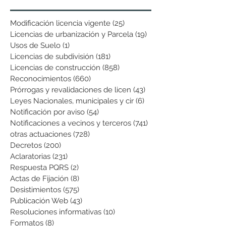
Modificación licencia vigente
(25)
25 entradas
Licencias de urbanización y Parcela
(19)
19 entradas
Usos de Suelo
(1)
1 entrada
Licencias de subdivisión
(181)
181 entradas
Licencias de construcción
(858)
858 entradas
Reconocimientos
(660)
660 entradas
Prórrogas y revalidaciones de licen
(43)
43 entradas
Leyes Nacionales, municipales y cir
(6)
6 entradas
Notificación por aviso
(54)
54 entradas
Notificaciones a vecinos y terceros
(741)
741 entradas
otras actuaciones
(728)
728 entradas
Decretos
(200)
200 entradas
Aclaratorias
(231)
231 entradas
Respuesta PQRS
(2)
2 entradas
Actas de Fijación
(8)
8 entradas
Desistimientos
(575)
575 entradas
Publicación Web
(43)
43 entradas
Resoluciones informativas
(10)
10 entradas
Formatos
(8)
8 entradas