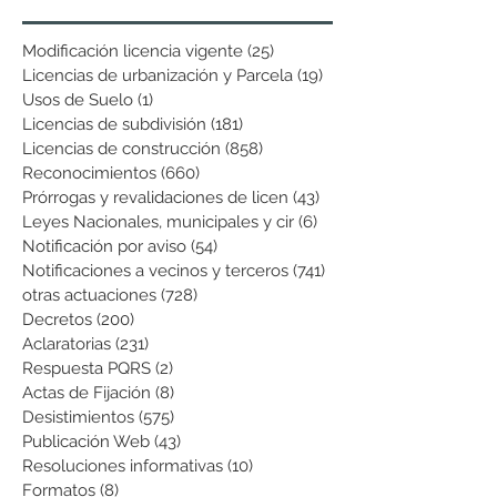
Modificación licencia vigente
(25)
25 entradas
Licencias de urbanización y Parcela
(19)
19 entradas
Usos de Suelo
(1)
1 entrada
Licencias de subdivisión
(181)
181 entradas
Licencias de construcción
(858)
858 entradas
Reconocimientos
(660)
660 entradas
Prórrogas y revalidaciones de licen
(43)
43 entradas
Leyes Nacionales, municipales y cir
(6)
6 entradas
Notificación por aviso
(54)
54 entradas
Notificaciones a vecinos y terceros
(741)
741 entradas
otras actuaciones
(728)
728 entradas
Decretos
(200)
200 entradas
Aclaratorias
(231)
231 entradas
Respuesta PQRS
(2)
2 entradas
Actas de Fijación
(8)
8 entradas
Desistimientos
(575)
575 entradas
Publicación Web
(43)
43 entradas
Resoluciones informativas
(10)
10 entradas
Formatos
(8)
8 entradas