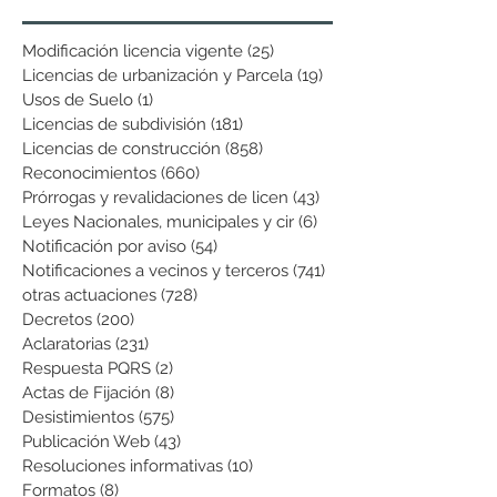
Modificación licencia vigente
(25)
25 entradas
Licencias de urbanización y Parcela
(19)
19 entradas
Usos de Suelo
(1)
1 entrada
Licencias de subdivisión
(181)
181 entradas
Licencias de construcción
(858)
858 entradas
Reconocimientos
(660)
660 entradas
Prórrogas y revalidaciones de licen
(43)
43 entradas
Leyes Nacionales, municipales y cir
(6)
6 entradas
Notificación por aviso
(54)
54 entradas
Notificaciones a vecinos y terceros
(741)
741 entradas
otras actuaciones
(728)
728 entradas
Decretos
(200)
200 entradas
Aclaratorias
(231)
231 entradas
Respuesta PQRS
(2)
2 entradas
Actas de Fijación
(8)
8 entradas
Desistimientos
(575)
575 entradas
Publicación Web
(43)
43 entradas
Resoluciones informativas
(10)
10 entradas
Formatos
(8)
8 entradas