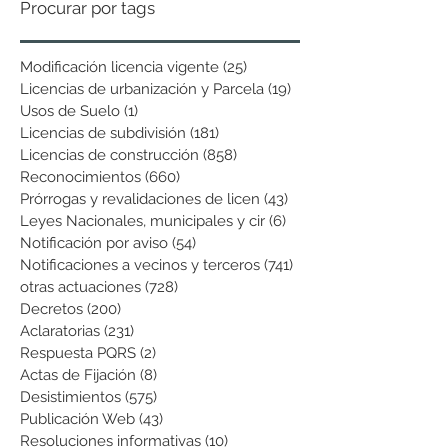
Procurar por tags
Modificación licencia vigente
(25)
25 entradas
Licencias de urbanización y Parcela
(19)
19 entradas
Usos de Suelo
(1)
1 entrada
Licencias de subdivisión
(181)
181 entradas
Licencias de construcción
(858)
858 entradas
Reconocimientos
(660)
660 entradas
Prórrogas y revalidaciones de licen
(43)
43 entradas
Leyes Nacionales, municipales y cir
(6)
6 entradas
Notificación por aviso
(54)
54 entradas
Notificaciones a vecinos y terceros
(741)
741 entradas
otras actuaciones
(728)
728 entradas
Decretos
(200)
200 entradas
Aclaratorias
(231)
231 entradas
Respuesta PQRS
(2)
2 entradas
Actas de Fijación
(8)
8 entradas
Desistimientos
(575)
575 entradas
Publicación Web
(43)
43 entradas
Resoluciones informativas
(10)
10 entradas