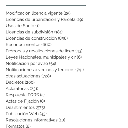
Modificación licencia vigente
(25)
25 entradas
Licencias de urbanización y Parcela
(19)
19 entradas
Usos de Suelo
(1)
1 entrada
Licencias de subdivisión
(181)
181 entradas
Licencias de construcción
(858)
858 entradas
Reconocimientos
(660)
660 entradas
Prórrogas y revalidaciones de licen
(43)
43 entradas
Leyes Nacionales, municipales y cir
(6)
6 entradas
Notificación por aviso
(54)
54 entradas
Notificaciones a vecinos y terceros
(741)
741 entradas
otras actuaciones
(728)
728 entradas
Decretos
(200)
200 entradas
Aclaratorias
(231)
231 entradas
Respuesta PQRS
(2)
2 entradas
Actas de Fijación
(8)
8 entradas
Desistimientos
(575)
575 entradas
Publicación Web
(43)
43 entradas
Resoluciones informativas
(10)
10 entradas
Formatos
(8)
8 entradas