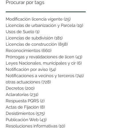
Procurar por tags
Modificación licencia vigente
(25)
25 entradas
Licencias de urbanización y Parcela
(19)
19 entradas
Usos de Suelo
(1)
1 entrada
Licencias de subdivisión
(181)
181 entradas
Licencias de construcción
(858)
858 entradas
Reconocimientos
(660)
660 entradas
Prórrogas y revalidaciones de licen
(43)
43 entradas
Leyes Nacionales, municipales y cir
(6)
6 entradas
Notificación por aviso
(54)
54 entradas
Notificaciones a vecinos y terceros
(741)
741 entradas
otras actuaciones
(728)
728 entradas
Decretos
(200)
200 entradas
Aclaratorias
(231)
231 entradas
Respuesta PQRS
(2)
2 entradas
Actas de Fijación
(8)
8 entradas
Desistimientos
(575)
575 entradas
Publicación Web
(43)
43 entradas
Resoluciones informativas
(10)
10 entradas