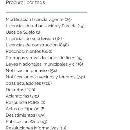
Procurar por tags
Modificación licencia vigente
(25)
25 entradas
Licencias de urbanización y Parcela
(19)
19 entradas
Usos de Suelo
(1)
1 entrada
Licencias de subdivisión
(181)
181 entradas
Licencias de construcción
(858)
858 entradas
Reconocimientos
(660)
660 entradas
Prórrogas y revalidaciones de licen
(43)
43 entradas
Leyes Nacionales, municipales y cir
(6)
6 entradas
Notificación por aviso
(54)
54 entradas
Notificaciones a vecinos y terceros
(741)
741 entradas
otras actuaciones
(728)
728 entradas
Decretos
(200)
200 entradas
Aclaratorias
(231)
231 entradas
Respuesta PQRS
(2)
2 entradas
Actas de Fijación
(8)
8 entradas
Desistimientos
(575)
575 entradas
Publicación Web
(43)
43 entradas
Resoluciones informativas
(10)
10 entradas