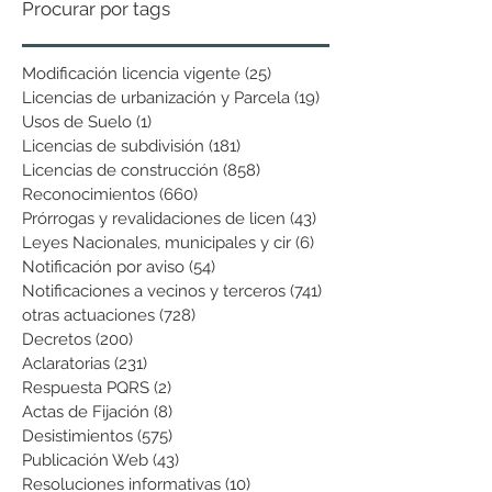
Procurar por tags
Modificación licencia vigente
(25)
25 entradas
Licencias de urbanización y Parcela
(19)
19 entradas
Usos de Suelo
(1)
1 entrada
Licencias de subdivisión
(181)
181 entradas
Licencias de construcción
(858)
858 entradas
Reconocimientos
(660)
660 entradas
Prórrogas y revalidaciones de licen
(43)
43 entradas
Leyes Nacionales, municipales y cir
(6)
6 entradas
Notificación por aviso
(54)
54 entradas
Notificaciones a vecinos y terceros
(741)
741 entradas
otras actuaciones
(728)
728 entradas
Decretos
(200)
200 entradas
Aclaratorias
(231)
231 entradas
Respuesta PQRS
(2)
2 entradas
Actas de Fijación
(8)
8 entradas
Desistimientos
(575)
575 entradas
Publicación Web
(43)
43 entradas
Resoluciones informativas
(10)
10 entradas