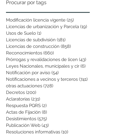
Procurar por tags
Modificación licencia vigente
(25)
25 entradas
Licencias de urbanización y Parcela
(19)
19 entradas
Usos de Suelo
(1)
1 entrada
Licencias de subdivisión
(181)
181 entradas
Licencias de construcción
(858)
858 entradas
Reconocimientos
(660)
660 entradas
Prórrogas y revalidaciones de licen
(43)
43 entradas
Leyes Nacionales, municipales y cir
(6)
6 entradas
Notificación por aviso
(54)
54 entradas
Notificaciones a vecinos y terceros
(741)
741 entradas
otras actuaciones
(728)
728 entradas
Decretos
(200)
200 entradas
Aclaratorias
(231)
231 entradas
Respuesta PQRS
(2)
2 entradas
Actas de Fijación
(8)
8 entradas
Desistimientos
(575)
575 entradas
Publicación Web
(43)
43 entradas
Resoluciones informativas
(10)
10 entradas