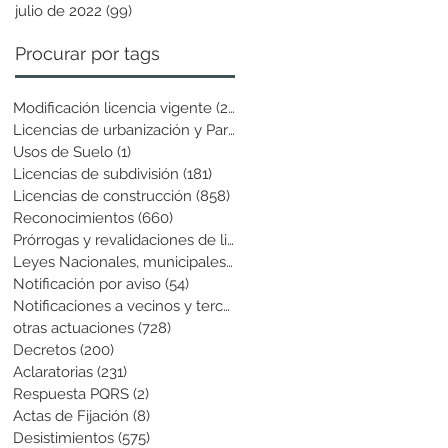
julio de 2022
(99)
99 entradas
Procurar por tags
Modificación licencia vigente
(25)
25 entradas
Licencias de urbanización y Parcela
(19)
19 entradas
Usos de Suelo
(1)
1 entrada
Licencias de subdivisión
(181)
181 entradas
Licencias de construcción
(858)
858 entradas
Reconocimientos
(660)
660 entradas
Prórrogas y revalidaciones de licen
(43)
43 entradas
Leyes Nacionales, municipales y cir
(6)
6 entradas
Notificación por aviso
(54)
54 entradas
Notificaciones a vecinos y terceros
(741)
741 entradas
otras actuaciones
(728)
728 entradas
Decretos
(200)
200 entradas
Aclaratorias
(231)
231 entradas
Respuesta PQRS
(2)
2 entradas
Actas de Fijación
(8)
8 entradas
Desistimientos
(575)
575 entradas