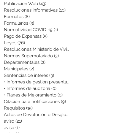
Publicación Web
(43)
43 entradas
Resoluciones informativas
(10)
10 entradas
Formatos
(8)
8 entradas
Formularios
(3)
3 entradas
Normatividad COVID-19
(1)
1 entrada
Pago de Expensas
(5)
5 entradas
Leyes
(76)
76 entradas
Resoluciones Ministerio de Vivienda
(2)
2 entradas
Normas Supernotariado
(3)
3 entradas
Departamentales
(2)
2 entradas
Municipales
(2)
2 entradas
Sentencias de interés
(3)
3 entradas
• Informes de gestión presentados
(0)
0 entradas
• Informes de auditoría
(0)
0 entradas
• Planes de Mejoramiento
(0)
0 entradas
Citación para notificaciones
(9)
9 entradas
Requisitos
(15)
15 entradas
Actos de Devolución o Desglose
(1)
1 entrada
aviso
(21)
21 entradas
aviso
(1)
1 entrada