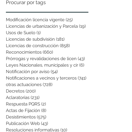
Procurar por tags
Modificación licencia vigente
(25)
25 entradas
Licencias de urbanización y Parcela
(19)
19 entradas
Usos de Suelo
(1)
1 entrada
Licencias de subdivisión
(181)
181 entradas
Licencias de construcción
(858)
858 entradas
Reconocimientos
(660)
660 entradas
Prórrogas y revalidaciones de licen
(43)
43 entradas
Leyes Nacionales, municipales y cir
(6)
6 entradas
Notificación por aviso
(54)
54 entradas
Notificaciones a vecinos y terceros
(741)
741 entradas
otras actuaciones
(728)
728 entradas
Decretos
(200)
200 entradas
Aclaratorias
(231)
231 entradas
Respuesta PQRS
(2)
2 entradas
Actas de Fijación
(8)
8 entradas
Desistimientos
(575)
575 entradas
Publicación Web
(43)
43 entradas
Resoluciones informativas
(10)
10 entradas