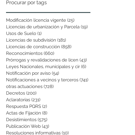
Procurar por tags
Modificación licencia vigente
(25)
25 entradas
Licencias de urbanización y Parcela
(19)
19 entradas
Usos de Suelo
(1)
1 entrada
Licencias de subdivisión
(181)
181 entradas
Licencias de construcción
(858)
858 entradas
Reconocimientos
(660)
660 entradas
Prórrogas y revalidaciones de licen
(43)
43 entradas
Leyes Nacionales, municipales y cir
(6)
6 entradas
Notificación por aviso
(54)
54 entradas
Notificaciones a vecinos y terceros
(741)
741 entradas
otras actuaciones
(728)
728 entradas
Decretos
(200)
200 entradas
Aclaratorias
(231)
231 entradas
Respuesta PQRS
(2)
2 entradas
Actas de Fijación
(8)
8 entradas
Desistimientos
(575)
575 entradas
Publicación Web
(43)
43 entradas
Resoluciones informativas
(10)
10 entradas