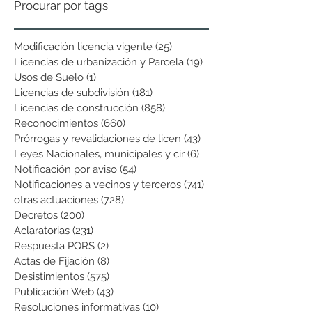
Procurar por tags
Modificación licencia vigente
(25)
25 entradas
Licencias de urbanización y Parcela
(19)
19 entradas
Usos de Suelo
(1)
1 entrada
Licencias de subdivisión
(181)
181 entradas
Licencias de construcción
(858)
858 entradas
Reconocimientos
(660)
660 entradas
Prórrogas y revalidaciones de licen
(43)
43 entradas
Leyes Nacionales, municipales y cir
(6)
6 entradas
Notificación por aviso
(54)
54 entradas
Notificaciones a vecinos y terceros
(741)
741 entradas
otras actuaciones
(728)
728 entradas
Decretos
(200)
200 entradas
Aclaratorias
(231)
231 entradas
Respuesta PQRS
(2)
2 entradas
Actas de Fijación
(8)
8 entradas
Desistimientos
(575)
575 entradas
Publicación Web
(43)
43 entradas
Resoluciones informativas
(10)
10 entradas