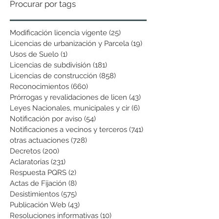
Procurar por tags
Modificación licencia vigente
(25)
25 entradas
Licencias de urbanización y Parcela
(19)
19 entradas
Usos de Suelo
(1)
1 entrada
Licencias de subdivisión
(181)
181 entradas
Licencias de construcción
(858)
858 entradas
Reconocimientos
(660)
660 entradas
Prórrogas y revalidaciones de licen
(43)
43 entradas
Leyes Nacionales, municipales y cir
(6)
6 entradas
Notificación por aviso
(54)
54 entradas
Notificaciones a vecinos y terceros
(741)
741 entradas
otras actuaciones
(728)
728 entradas
Decretos
(200)
200 entradas
Aclaratorias
(231)
231 entradas
Respuesta PQRS
(2)
2 entradas
Actas de Fijación
(8)
8 entradas
Desistimientos
(575)
575 entradas
Publicación Web
(43)
43 entradas
Resoluciones informativas
(10)
10 entradas