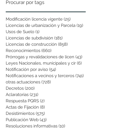
Procurar por tags
Modificación licencia vigente
(25)
25 entradas
Licencias de urbanización y Parcela
(19)
19 entradas
Usos de Suelo
(1)
1 entrada
Licencias de subdivisión
(181)
181 entradas
Licencias de construcción
(858)
858 entradas
Reconocimientos
(660)
660 entradas
Prórrogas y revalidaciones de licen
(43)
43 entradas
Leyes Nacionales, municipales y cir
(6)
6 entradas
Notificación por aviso
(54)
54 entradas
Notificaciones a vecinos y terceros
(741)
741 entradas
otras actuaciones
(728)
728 entradas
Decretos
(200)
200 entradas
Aclaratorias
(231)
231 entradas
Respuesta PQRS
(2)
2 entradas
Actas de Fijación
(8)
8 entradas
Desistimientos
(575)
575 entradas
Publicación Web
(43)
43 entradas
Resoluciones informativas
(10)
10 entradas