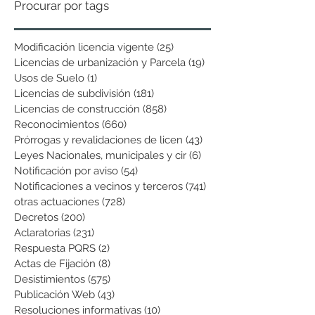
Procurar por tags
Modificación licencia vigente
(25)
25 entradas
Licencias de urbanización y Parcela
(19)
19 entradas
Usos de Suelo
(1)
1 entrada
Licencias de subdivisión
(181)
181 entradas
Licencias de construcción
(858)
858 entradas
Reconocimientos
(660)
660 entradas
Prórrogas y revalidaciones de licen
(43)
43 entradas
Leyes Nacionales, municipales y cir
(6)
6 entradas
Notificación por aviso
(54)
54 entradas
Notificaciones a vecinos y terceros
(741)
741 entradas
otras actuaciones
(728)
728 entradas
Decretos
(200)
200 entradas
Aclaratorias
(231)
231 entradas
Respuesta PQRS
(2)
2 entradas
Actas de Fijación
(8)
8 entradas
Desistimientos
(575)
575 entradas
Publicación Web
(43)
43 entradas
Resoluciones informativas
(10)
10 entradas